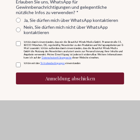
Erlauben Sie uns, WhatsApp für
Gewinnbenachrichtigungen und gelegentliche
nützliche Infos zu verwenden?
*
Ja, Sie dürfen mich über WhatsApp kontaktieren
Nein, Sie dürfen mich nicht über WhatsApp
kontaktieren
Ich bin damit einverstanden, dass mir die Beautiful Minds Media GmbH, Prannerstraße 11,
80333 München, DE, regelmäßig Newsletter zu den Produkten und Verlagsangeboten per E-
Mail zusendet. Ich bin außerdem damit einverstanden, dass die Beautiful Minds Media
GmbH die Nutzung des Newsletters analysiert sowie zur Personalisierung ihrer Inhalte und
Angebote verwendet. Meine Einwilligung ist jederzeit widerrufbar. Weitere Informationen
kann ich auf der
Datenschutzerklärungsseite
dieser Website einsehen.
Ich bin mit den
Teilnahmebedingungen
einverstanden
Anmeldung abschicken